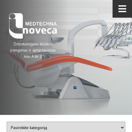
Odontologijos klinikos
įrengimas ir aptarnavimas
nuo A iki Z