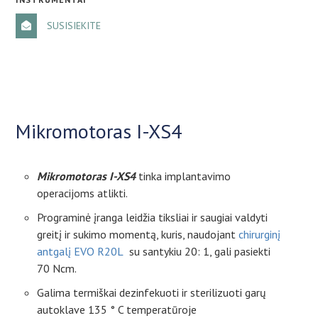
SUSISIEKITE
Mikromotoras I
-XS4
Mikromotoras I-XS4
tinka implantavimo
operacijoms atlikti.
Programinė įranga leidžia tiksliai ir saugiai valdyti
greitį ir sukimo momentą, kuris, naudojant
chirurginį
antgalį EVO R20L
su santykiu 20: 1, gali pasiekti
70 Ncm.
Galima termiškai dezinfekuoti ir sterilizuoti garų
autoklave 135 ° C temperatūroje