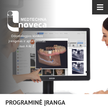
Odontologijos klinikos
įrengimas ir aptarnavimas
nuo A iki Z
PROGRAMINĖ ĮRANGA