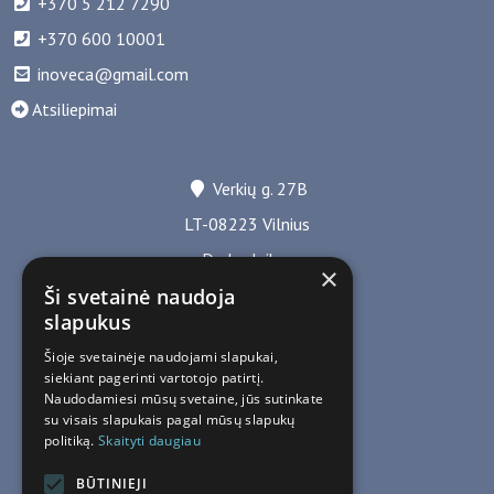
+370 5 212 7290
+370 600 10001
inoveca@gmail.com
Atsiliepimai
Verkių g. 27B
LT-08223 Vilnius
Darbo laikas
×
Ši svetainė naudoja
I-IV 8.30-17.00
slapukus
V 8.30-16.00
Šioje svetainėje naudojami slapukai,
siekiant pagerinti vartotojo patirtį.
Naudodamiesi mūsų svetaine, jūs sutinkate
su visais slapukais pagal mūsų slapukų
politiką.
Skaityti daugiau
BŪTINIEJI