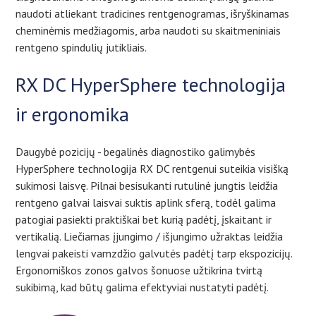
naudoti atliekant tradicines rentgenogramas, išryškinamas
cheminėmis medžiagomis, arba naudoti su skaitmeniniais
rentgeno spindulių jutikliais.
RX DC HyperSphere technologija
ir ergonomika
Daugybė pozicijų - begalinės diagnostiko galimybės
HyperSphere technologija RX DC rentgenui suteikia visišką
sukimosi laisvę. Pilnai besisukanti rutulinė jungtis leidžia
rentgeno galvai laisvai suktis aplink sferą, todėl galima
patogiai pasiekti praktiškai bet kurią padėtį, įskaitant ir
vertikalią. Liečiamas įjungimo / išjungimo užraktas leidžia
lengvai pakeisti vamzdžio galvutės padėtį tarp ekspozicijų.
Ergonomiškos zonos galvos šonuose užtikrina tvirtą
sukibimą, kad būtų galima efektyviai nustatyti padėtį.