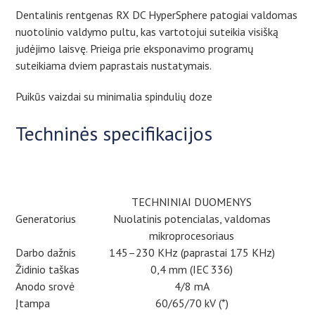
Dentalinis rentgenas RX DC HyperSphere patogiai valdomas
nuotolinio valdymo pultu, kas vartotojui suteikia visišką
judėjimo laisvę.
Prieiga prie eksponavimo programų
suteikiama dviem paprastais nustatymais.
Puikūs vaizdai su minimalia spindulių doze
Techninės specifikacijos
TECHNINIAI DUOMENYS
Generatorius
Nuolatinis potencialas, valdomas
mikroprocesoriaus
Darbo dažnis
145–230 KHz (paprastai 175 KHz)
Židinio taškas
0,4 mm (IEC 336)
Anodo srovė
4/8 mA
Įtampa
60/65/70 kV (*)