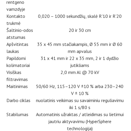
rentgeno
vamzdyje
Kontakto
0,020 – 1000 sekundžių, skalė R'10 ir R'20
trukmė
Šaltinio-odos
20 ir 30 cm
atstumas
Apšvitintas
35 x 45 mm stačiakampis, Ø 55 mm ir Ø 60
laukas
mm apvalus
Papildomi
31 x 41 mm ir 22 x 35 mm, 2 ir 1 dydžio
kolimatoriai
jutikliams
Visiškas
2,0 mm Al @ 70 kV
filtravimas
Maitinimas
50/60 Hz, 115–120 V ±10 % arba 230–240
V ± 10 %
Darbo ciklas
nuolatinis veikimas su savaiminiu reguliavimu
iki 1 s/80 s
Stabilumas
Automatinis užraktas / atleidimas su lietimui
jautriu aktyvavimu (HyperSphere
technologija)