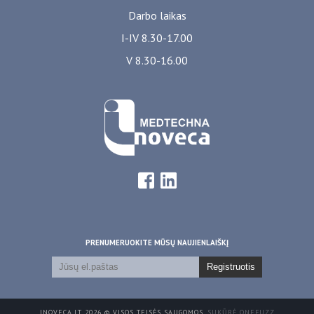
Darbo laikas
I-IV 8.30-17.00
V 8.30-16.00
PRENUMERUOKITE MŪSŲ NAUJIENLAIŠKĮ
Registruotis
INOVECA.LT 2026 © VISOS TEISĖS SAUGOMOS.
SUKŪRĖ ONEFUZZ