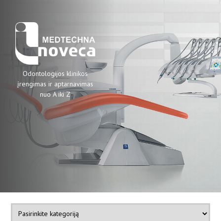
Odontologijos klinikos
įrengimas ir aptarnavimas
nuo A iki Z